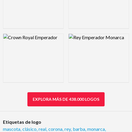
Logo Preview Image
Logo Preview Image
EXPLORA MÁS DE 438.000 LOGOS
Etiquetas de logo
mascota
,
clásico
,
real
,
corona
,
rey
,
barba
,
monarca
,