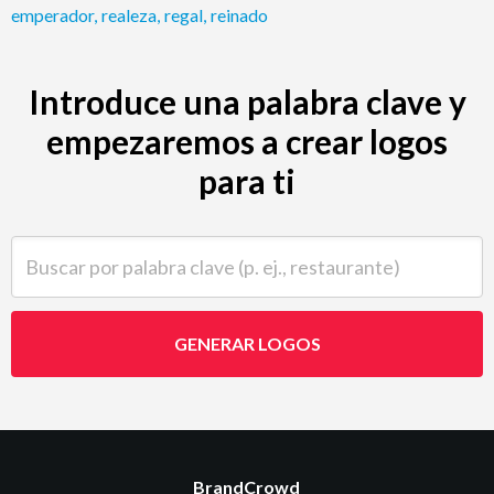
emperador
,
realeza
,
regal
,
reinado
Introduce una palabra clave y
empezaremos a crear logos
para ti
Buscar por palabra clave (p. ej., restaurante)
GENERAR LOGOS
BrandCrowd