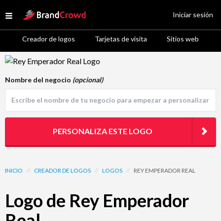
Site Logo
Iniciar sesión
Open menu
Creador de logos
Tarjetas de visita
Sitios web
Logo Template Preview
Nombre del negocio
(opcional)
PERSONALIZA ESTE LOGO
INICIO
//
CREADOR DE LOGOS
//
LOGOS
//
REY EMPERADOR REAL
Logo de Rey Emperador
Real