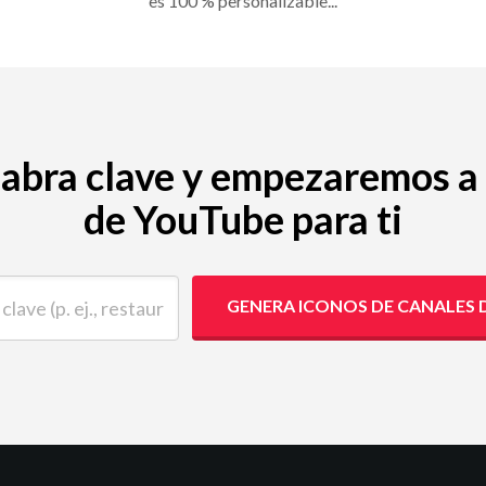
es 100 % personalizable...
alabra clave y empezaremos a
de YouTube para ti
 (p. ej., restaurante)
GENERA ICONOS DE CANALES 