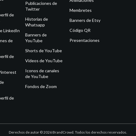
Animaciones
Publicaciones de
m
Twitter
Membretes
erfil de
Historias de
Banners de Etsy
m
Whatsapp
Código QR
e LinkedIn
Banners de
Presentaciones
ones de
YouTube
Shorts de YouTube
erfil de
Vídeos de YouTube
Iconos de canales
Pinterest
de YouTube
de
Fondos de Zoom
erfil de
Derechos de autor © 2026 BrandCrowd. Todos los derechos reservados.