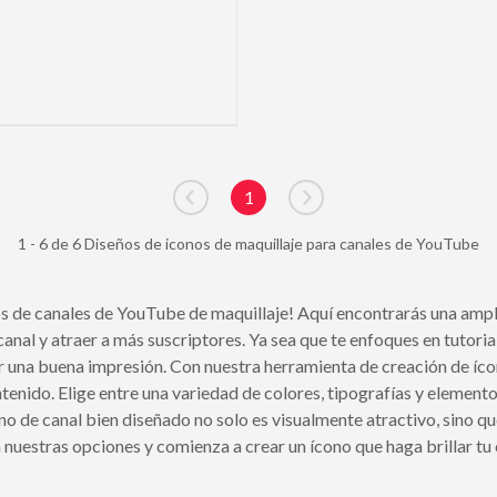
1
Go to previous page
Go to next page
1 - 6 de 6 Diseños de iconos de maquillaje para canales de YouTube
os de canales de YouTube de maquillaje! Aquí encontrarás una ampli
anal y atraer a más suscriptores. Ya sea que te enfoques en tutori
ejar una buena impresión. Con nuestra herramienta de creación de í
contenido. Elige entre una variedad de colores, tipografías y element
o de canal bien diseñado no solo es visualmente atractivo, sino q
 nuestras opciones y comienza a crear un ícono que haga brillar tu