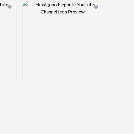
view image
Design preview image