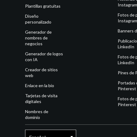
Instagra
Plantillas gratuitas
Fotos de p
Diseño
Instagra
personalizado
Banners d
Generador de
nombres de
Publicaci
negocios
LinkedIn
Generador de logos
Fotos de p
con IA
LinkedIn
Creador de sitios
Pines de 
web
Portadas 
Enlace en la bio
Pinterest
Tarjetas de visita
Fotos de p
digitales
Pinterest
Nombres de
dominio