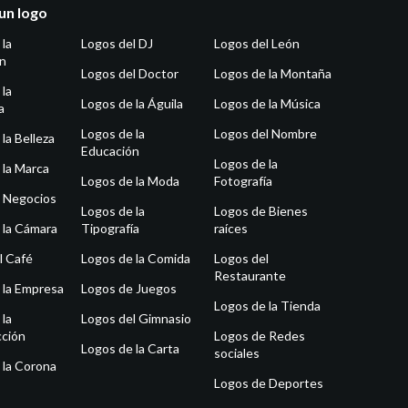
un logo
 la
Logos del DJ
Logos del León
ón
Logos del Doctor
Logos de la Montaña
 la
Logos de la Águila
Logos de la Música
a
Logos de la
Logos del Nombre
la Belleza
Educación
Logos de la
 la Marca
Logos de la Moda
Fotografía
 Negocios
Logos de la
Logos de Bienes
 la Cámara
Tipografía
raíces
l Café
Logos de la Comida
Logos del
Restaurante
 la Empresa
Logos de Juegos
Logos de la Tienda
 la
Logos del Gimnasio
ción
Logos de Redes
Logos de la Carta
sociales
 la Corona
Logos de Deportes