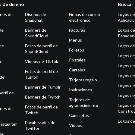
as de diseño
Buscar 
ones de
Diseños de
Firmas de correo
Logos de
Snapchat
electrónico
Aplicaci
de
Banners de
Facturas
Logos de
SoundCloud
Panaderí
Menús
de
Fotos de perfil de
Logos de 
Folletos
SoundCloud
Logos de
Postales
de
Vídeos de TikTok
Logos de
Carteles
Fotos de perfil de
Logos de
 de
Tumblr
Tarjetas regalo
Logos de
Banners de Tumblr
Invitaciones
erfil de
Logos de
Banners de Twitch
Tarjetas de
agradecimiento
Logos de
Fotos de perfil de
ones de
Construc
Twitch
m
Camisetas
Logos de
Encabezados de
Instagram
Vídeos
Twitter
de