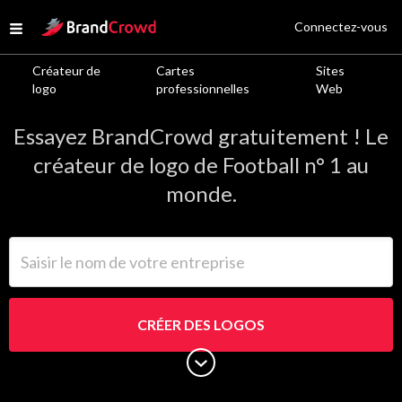
Site Logo
Connectez-vous
Open menu
Créateur de
Cartes
Sites
Logos de Football
logo
professionnelles
Web
Essayez BrandCrowd gratuitement ! Le
créateur de logo de Football n° 1 au
monde.
Saisir le nom de votre entreprise
CRÉER DES LOGOS