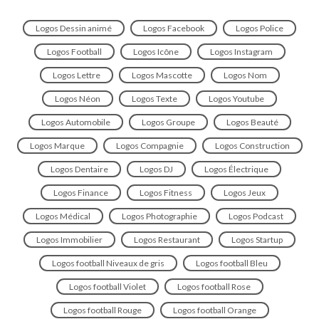
Logos Dessin animé
Logos Facebook
Logos Police
Logos Football
Logos Icône
Logos Instagram
Logos Lettre
Logos Mascotte
Logos Nom
Logos Néon
Logos Texte
Logos Youtube
Logos Automobile
Logos Groupe
Logos Beauté
Logos Marque
Logos Compagnie
Logos Construction
Logos Dentaire
Logos DJ
Logos Électrique
Logos Finance
Logos Fitness
Logos Jeux
Logos Médical
Logos Photographie
Logos Podcast
Logos Immobilier
Logos Restaurant
Logos Startup
Logos football Niveaux de gris
Logos football Bleu
Logos football Violet
Logos football Rose
Logos football Rouge
Logos football Orange