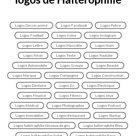
Logos Dessin animé
Logos Facebook
Logos Police
Logos Football
Logos Icône
Logos Instagram
Logos Lettre
Logos Mascotte
Logos Nom
Logos Néon
Logos Texte
Logos Youtube
Logos Automobile
Logos Groupe
Logos Beauté
Logos Marque
Logos Compagnie
Logos Construction
Logos Dentaire
Logos DJ
Logos Électrique
Logos Finance
Logos Fitness
Logos Jeux
Logos Médical
Logos Photographie
Logos Podcast
Logos Immobilier
Logos Restaurant
Logos Startup
Logos haltérophilie Niveaux de gris
Logos haltérophilie Bleu
Logos haltérophilie Violet
Logos haltérophilie Rose