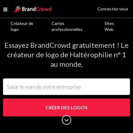
Site Logo
Connectez-vous
Open menu
Créateur de
Cartes
Sites
Logos de Haltérophilie
logo
professionnelles
Web
Essayez BrandCrowd gratuitement ! Le
créateur de logo de Haltérophilie n° 1
au monde.
Saisir le nom de votre entreprise
CRÉER DES LOGOS