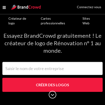
Site Logo
Connectez-vous
Open menu
Créateur de
Cartes
Sites
Logos de Rénovation
logo
professionnelles
Web
Essayez BrandCrowd gratuitement ! Le
créateur de logo de Rénovation n° 1 au
monde.
Saisir le nom de votre entreprise
CRÉER DES LOGOS