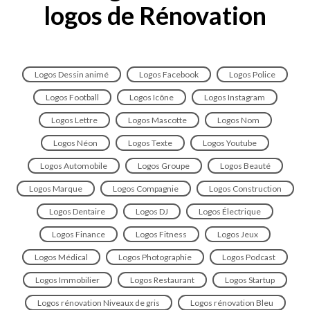
logos de Rénovation
Logos Dessin animé
Logos Facebook
Logos Police
Logos Football
Logos Icône
Logos Instagram
Logos Lettre
Logos Mascotte
Logos Nom
Logos Néon
Logos Texte
Logos Youtube
Logos Automobile
Logos Groupe
Logos Beauté
Logos Marque
Logos Compagnie
Logos Construction
Logos Dentaire
Logos DJ
Logos Électrique
Logos Finance
Logos Fitness
Logos Jeux
Logos Médical
Logos Photographie
Logos Podcast
Logos Immobilier
Logos Restaurant
Logos Startup
Logos rénovation Niveaux de gris
Logos rénovation Bleu