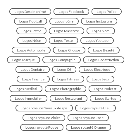
Logos Dessin animé
Logos Facebook
Logos Police
Logos Football
Logos Icône
Logos Instagram
Logos Lettre
Logos Mascotte
Logos Nom
Logos Néon
Logos Texte
Logos Youtube
Logos Automobile
Logos Groupe
Logos Beauté
Logos Marque
Logos Compagnie
Logos Construction
Logos Dentaire
Logos DJ
Logos Électrique
Logos Finance
Logos Fitness
Logos Jeux
Logos Médical
Logos Photographie
Logos Podcast
Logos Immobilier
Logos Restaurant
Logos Startup
Logos royauté Niveaux de gris
Logos royauté Bleu
Logos royauté Violet
Logos royauté Rose
Logos royauté Rouge
Logos royauté Orange