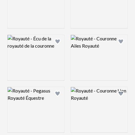
Logo preview image
Logo preview image
Add logo to shortlist
Add log
Logo preview image
Logo preview image
Add logo to shortlist
Add log