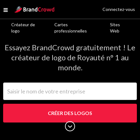
Site Logo
Connectez-vous
Open menu
Créateur de
Cartes
Sites
Logos de Royauté
logo
professionnelles
Web
Essayez BrandCrowd gratuitement ! Le
créateur de logo de Royauté n° 1 au
monde.
Saisir le nom de votre entreprise
CRÉER DES LOGOS