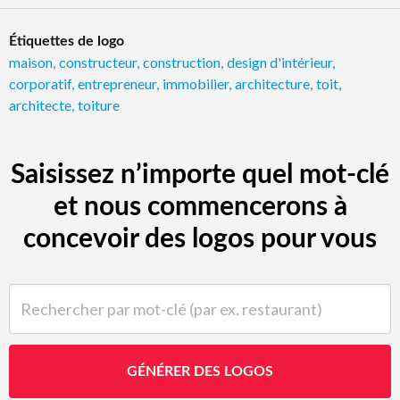
Étiquettes de logo
maison
,
constructeur
,
construction
,
design d'intérieur
,
corporatif
,
entrepreneur
,
immobilier
,
architecture
,
toit
,
architecte
,
toiture
Saisissez n’importe quel mot-clé
et nous commencerons à
concevoir des logos pour vous
Rechercher par mot-clé (par ex. restaurant)
GÉNÉRER DES LOGOS