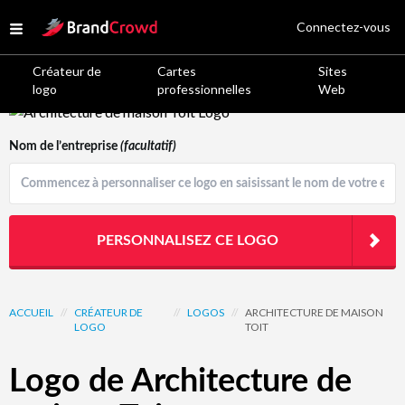
Site Logo
Connectez-vous
Open menu
Créateur de
Cartes
Sites
logo
professionnelles
Web
Logo Template Preview
Nom de l’entreprise
(facultatif)
PERSONNALISEZ CE LOGO
ACCUEIL
//
CRÉATEUR DE
//
LOGOS
//
ARCHITECTURE DE MAISON
LOGO
TOIT
Logo de Architecture de