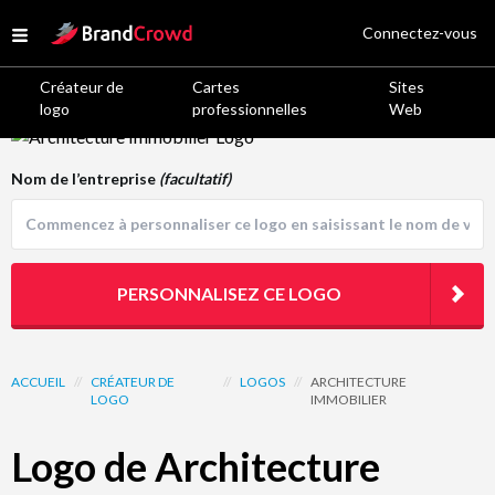
Site Logo
Connectez-vous
Open menu
Créateur de
Cartes
Sites
logo
professionnelles
Web
Logo Template Preview
Nom de l’entreprise
(facultatif)
PERSONNALISEZ CE LOGO
ACCUEIL
//
CRÉATEUR DE
//
LOGOS
//
ARCHITECTURE
LOGO
IMMOBILIER
Logo de Architecture