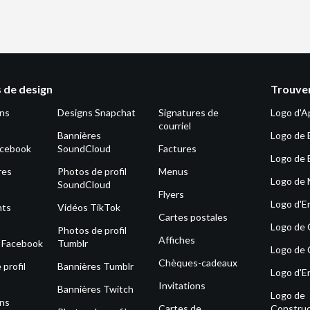
 de design
Trouver
ons
Designs Snapchat
Signatures de
Logo d'A
courriel
Bannières
Logo de 
acebook
SoundCloud
Factures
Logo de 
res
Photos de profil
Menus
Logo de
SoundCloud
Flyers
Logo d'E
nts
Vidéos TikTok
Cartes postales
Logo de
Photos de profil
Affiches
s Facebook
Tumblr
Logo de 
Chèques-cadeaux
profil
Bannières Tumblr
Logo d'E
Invitations
Bannières Twitch
Logo de
ons
Cartes de
Construc