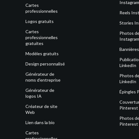
Instagra
Cartes
professionnelles
Reels Ins
Logos gratuits
Stories I
Cartes
Photos de 
professionnelles
Instagra
gratuites
Bannières
Modèles gratuits
Publicati
Design personnalisé
LinkedIn
Générateur de
Photos de 
noms d’entreprise
LinkedIn
Générateur de
Épingles 
logos IA
Couvertu
Créateur de site
Pinterest
Web
Photos de 
Lien dans la bio
Pinterest
Cartes
professionnelles