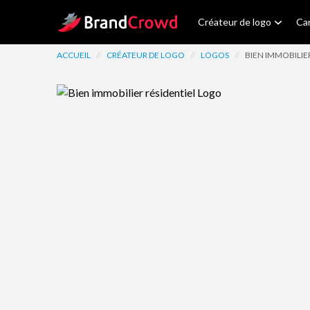
Site Logo
Créateur de logo
Car
ACCUEIL
//
CRÉATEUR DE LOGO
//
LOGOS
//
BIEN IMMOBILIE