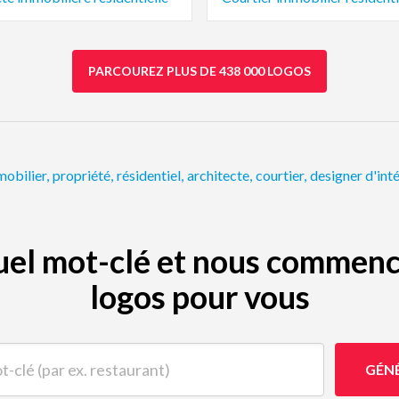
PARCOUREZ PLUS DE 438 000 LOGOS
mobilier
,
propriété
,
résidentiel
,
architecte
,
courtier
,
designer d'inté
quel mot-clé et nous commenc
logos pour vous
(par ex. restaurant)
GÉN