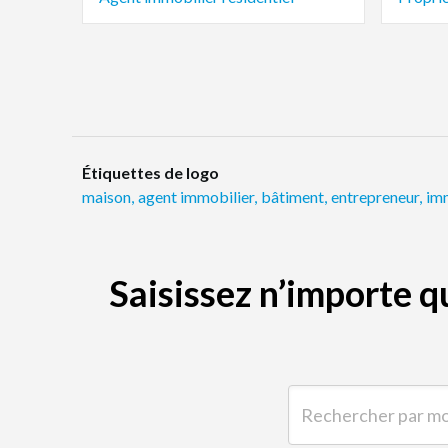
Étiquettes de logo
maison
,
agent immobilier
,
bâtiment
,
entrepreneur
,
im
Saisissez n’importe 
Rechercher par mot-clé 