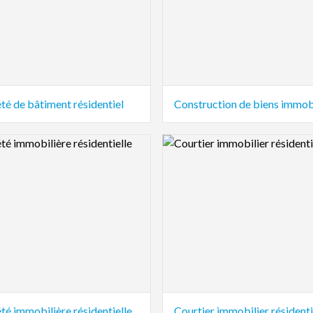
té de bâtiment résidentiel
Construction de biens immob
view Image
Logo Preview Image
té immobilière résidentielle
Courtier immobilier résidenti