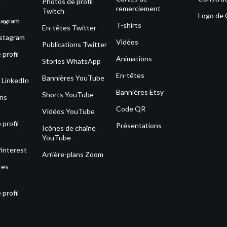
Photos de profil
m
remerciement
Twitch
Logo de
tagram
T-shirts
En-têtes Twitter
nstagram
Vidéos
Publications Twitter
profil
Animations
Stories WhatsApp
m
En-têtes
Bannières YouTube
 LinkedIn
Bannières Etsy
Shorts YouTube
ons
Code QR
Vidéos YouTube
profil
Présentations
Icônes de chaîne
YouTube
Pinterest
Arrière-plans Zoom
res
profil