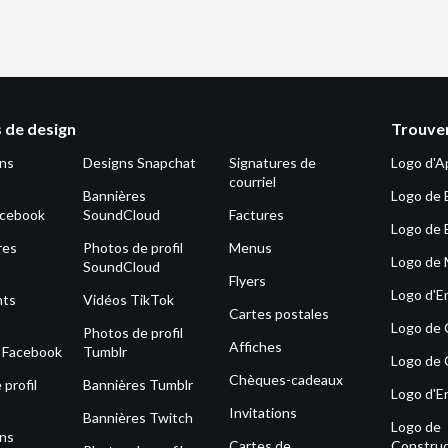
 de design
Trouver
ons
Designs Snapchat
Signatures de
Logo d'A
courriel
Bannières
Logo de 
acebook
SoundCloud
Factures
Logo de 
res
Photos de profil
Menus
Logo de
SoundCloud
Flyers
Logo d'E
nts
Vidéos TikTok
Cartes postales
Logo de
Photos de profil
Affiches
s Facebook
Tumblr
Logo de 
Chèques-cadeaux
profil
Bannières Tumblr
Logo d'E
Invitations
Bannières Twitch
Logo de
ons
Cartes de
Construc