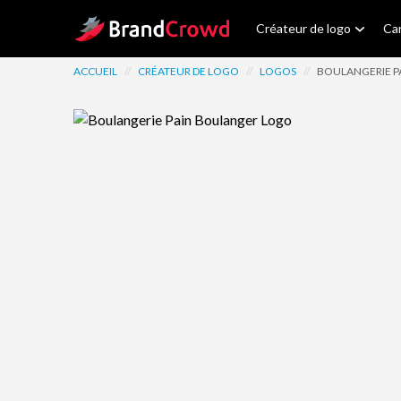
Site Logo
Créateur de logo
Car
ACCUEIL
//
CRÉATEUR DE LOGO
//
LOGOS
//
BOULANGERIE P