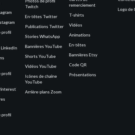
Photos de profil
m
remerciement
Twitch
Logo de
tagram
T-shirts
En-têtes Twitter
nstagram
Vidéos
Publications Twitter
profil
Animations
Stories WhatsApp
m
En-têtes
Bannières YouTube
 LinkedIn
Bannières Etsy
Shorts YouTube
ons
Code QR
Vidéos YouTube
profil
Présentations
Icônes de chaîne
YouTube
Pinterest
Arrière-plans Zoom
res
profil