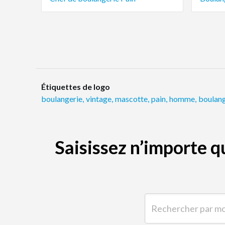
Étiquettes de logo
boulangerie
,
vintage
,
mascotte
,
pain
,
homme
,
boulan
Saisissez n’importe 
Rechercher par mot-clé 