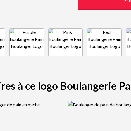
PE
ires à ce logo Boulangerie P
view Image
Logo Preview Image