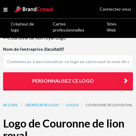
Site Logo
Connectez-vous
Open menu
Créateur de
Cartes
Sites
logo
professionnelles
Web
Logo Template Preview
Nom de l’entreprise
(facultatif)
PERSONNALISEZ CE LOGO
ACCUEIL
//
CRÉATEUR DE LOGO
//
LOGOS
//
COURONNE DE LION ROYAL
Logo de Couronne de lion
royal