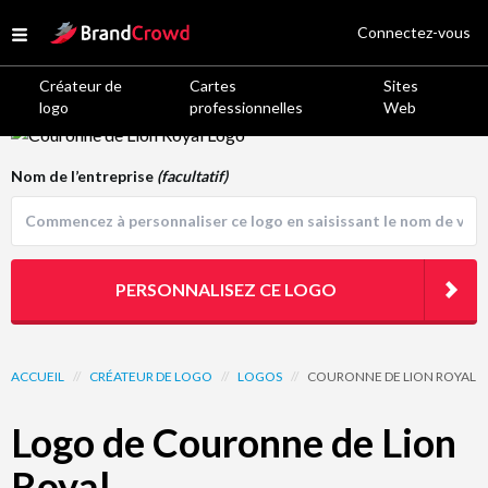
Site Logo
Connectez-vous
Open menu
Créateur de
Cartes
Sites
logo
professionnelles
Web
Logo Template Preview
Nom de l’entreprise
(facultatif)
PERSONNALISEZ CE LOGO
ACCUEIL
//
CRÉATEUR DE LOGO
//
LOGOS
//
COURONNE DE LION ROYAL
Logo de Couronne de Lion
Royal