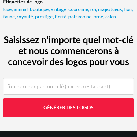
Étiquettes de logo
luxe
,
animal
,
boutique
,
vintage
,
couronne
,
roi
,
majestueux
,
lion
,
faune
,
royauté
,
prestige
,
fierté
,
patrimoine
,
orné
,
aslan
Saisissez n’importe quel mot-clé
et nous commencerons à
concevoir des logos pour vous
Rechercher par mot-clé (par ex. restaurant)
GÉNÉRER DES LOGOS