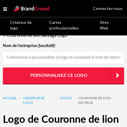
Site Logo
Connectez-vous
Open menu
Créateur de
Cartes
Sites
logo
professionnelles
Web
Logo Template Preview
Nom de l’entreprise
(facultatif)
PERSONNALISEZ CE LOGO
ACCUEIL
//
CRÉATEUR DE
//
LOGOS
//
COURONNE DE LION
LOGO
SAUVAGE
Logo de Couronne de lion