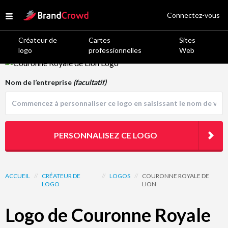
Site Logo
Connectez-vous
Open menu
Créateur de
Cartes
Sites
logo
professionnelles
Web
Logo Template Preview
Nom de l’entreprise
(facultatif)
PERSONNALISEZ CE LOGO
ACCUEIL
//
CRÉATEUR DE
//
LOGOS
//
COURONNE ROYALE DE
LOGO
LION
Logo de Couronne Royale