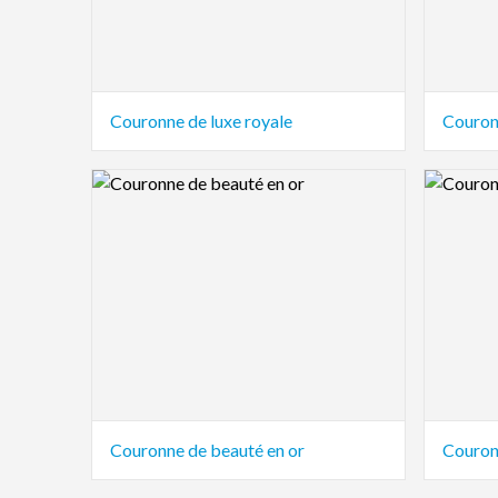
Couronne de luxe royale
Couron
Logo Preview Image
Logo Pre
Couronne de beauté en or
Couron