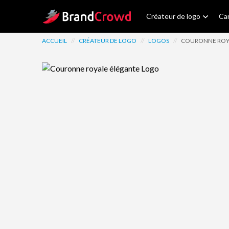
Site Logo
Créateur de logo
Car
ACCUEIL
//
CRÉATEUR DE LOGO
//
LOGOS
//
COURONNE ROY