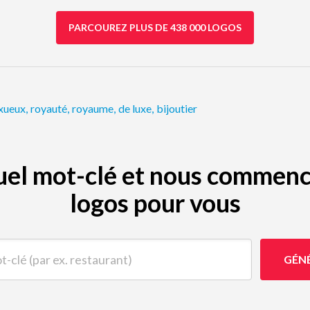
PARCOUREZ PLUS DE 438 000 LOGOS
xueux
,
royauté
,
royaume
,
de luxe
,
bijoutier
quel mot-clé et nous commenc
logos pour vous
(par ex. restaurant)
GÉN