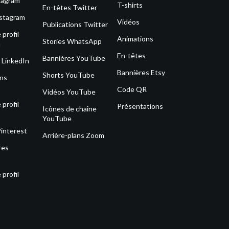
tagram
T-shirts
En-têtes Twitter
nstagram
Vidéos
Publications Twitter
profil
Animations
Stories WhatsApp
m
En-têtes
Bannières YouTube
 LinkedIn
Bannières Etsy
Shorts YouTube
ons
Code QR
Vidéos YouTube
profil
Présentations
Icônes de chaîne
YouTube
Pinterest
Arrière-plans Zoom
res
profil