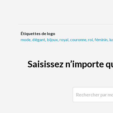
Étiquettes de logo
mode
,
élégant
,
bijoux
,
royal
,
couronne
,
roi
,
féminin
,
lu
Saisissez n’importe 
Rechercher par mot-clé 