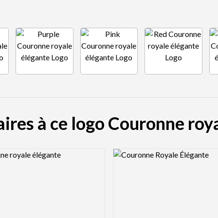
aires à ce logo Couronne roy
view Image
Logo Preview Image