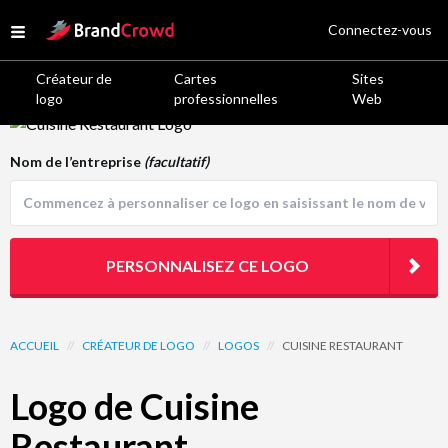
Site Logo
Connectez-vous
Open menu
Créateur de
Cartes
Sites
logo
professionnelles
Web
Logo Template Preview
Nom de l’entreprise
(facultatif)
PERSONNALISEZ CE LOGO
ACCUEIL
//
CRÉATEUR DE LOGO
//
LOGOS
//
CUISINE RESTAURANT
Logo de Cuisine
Restaurant