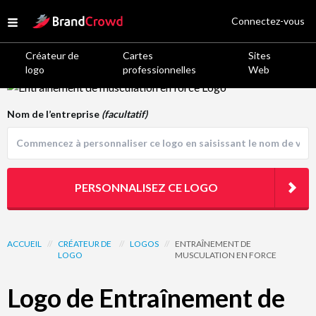
Site Logo
Connectez-vous
Open menu
Créateur de
Cartes
Sites
logo
professionnelles
Web
Logo Template Preview
Nom de l’entreprise
(facultatif)
PERSONNALISEZ CE LOGO
ACCUEIL
//
CRÉATEUR DE
//
LOGOS
//
ENTRAÎNEMENT DE
LOGO
MUSCULATION EN FORCE
Logo de Entraînement de