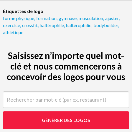
Étiquettes de logo
forme physique
,
formation
,
gymnase
,
musculation
,
ajuster
,
exercice
,
crossfit
,
haltérophile
,
haltérophilie
,
bodybuilder
,
athlétique
Saisissez n’importe quel mot-
clé et nous commencerons à
concevoir des logos pour vous
Rechercher par mot-clé (par ex. restaurant)
GÉNÉRER DES LOGOS