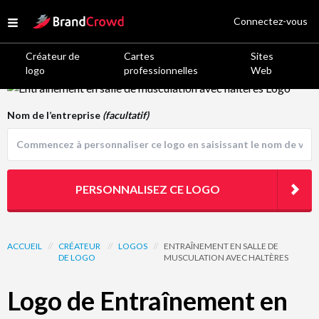
Site Logo
Connectez-vous
Open menu
Créateur de
Cartes
Sites
logo
professionnelles
Web
Logo Template Preview
Nom de l’entreprise
(facultatif)
PERSONNALISEZ CE LOGO
ACCUEIL
//
CRÉATEUR
//
LOGOS
//
ENTRAÎNEMENT EN SALLE DE
DE LOGO
MUSCULATION AVEC HALTÈRES
Logo de Entraînement en