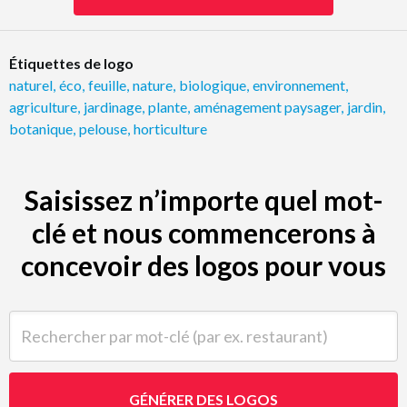
Étiquettes de logo
naturel
,
éco
,
feuille
,
nature
,
biologique
,
environnement
,
agriculture
,
jardinage
,
plante
,
aménagement paysager
,
jardin
,
botanique
,
pelouse
,
horticulture
Saisissez n’importe quel mot-
clé et nous commencerons à
concevoir des logos pour vous
Rechercher par mot-clé (par ex. restaurant)
GÉNÉRER DES LOGOS