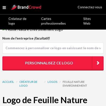
Site Logo
Connectez-vous
Open menu
Créateur de
Cartes
Sites
logo
professionnelles
Web
Logo Template Preview
Nom de l’entreprise
(facultatif)
PERSONNALISEZ CE LOGO
ACCUEIL
//
CRÉATEUR DE
//
LOGOS
//
FEUILLE NATURE
LOGO
ENVIRONNEMENT
Logo de Feuille Nature