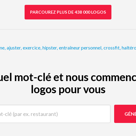
PARCOUREZ PLUS DE 438 000 LOGOS
me
,
ajuster
,
exercice
,
hipster
,
entraîneur personnel
,
crossfit
,
haltér
quel mot-clé et nous commenc
logos pour vous
(par ex. restaurant)
GÉN