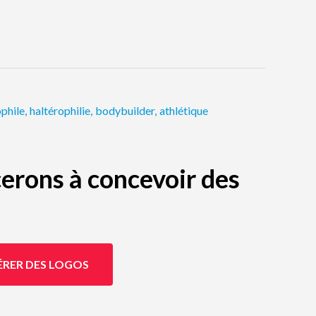
ophile
,
haltérophilie
,
bodybuilder
,
athlétique
erons à concevoir des
ÉRER DES LOGOS