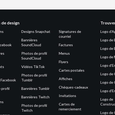
 de design
Trouver
ons
Designs Snapchat
Signatures de
Logo d'A
courriel
Bannières
Logo de 
acebook
SoundCloud
Factures
Logo de 
res
Photos de profil
Menus
Logo de
SoundCloud
Flyers
Logo d'E
nts
Vidéos TikTok
Cartes postales
Logo de
Photos de profil
Affiches
s Facebook
Tumblr
Logo de 
Chèques-cadeaux
profil
Bannières Tumblr
Logo d'E
Invitations
Bannières Twitch
Logo de
ons
Cartes de
Construc
Photos de profil
m
remerciement
Twitch
Logo de