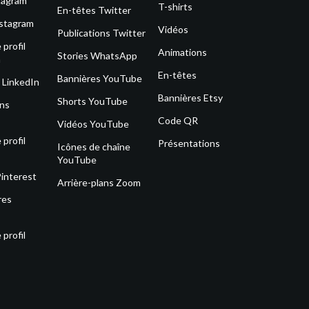
tagram
T-shirts
En-têtes Twitter
nstagram
Vidéos
Publications Twitter
profil
Animations
Stories WhatsApp
m
En-têtes
Bannières YouTube
 LinkedIn
Bannières Etsy
Shorts YouTube
ons
Code QR
Vidéos YouTube
profil
Présentations
Icônes de chaîne
YouTube
Pinterest
Arrière-plans Zoom
res
profil