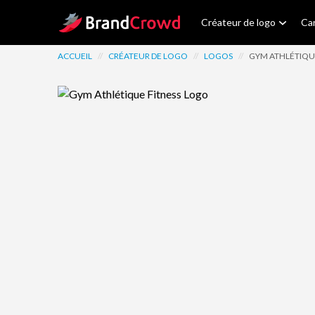
Site Logo
Créateur de logo
Car
ACCUEIL
//
CRÉATEUR DE LOGO
//
LOGOS
//
GYM ATHLÉTIQU