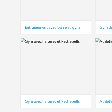
Entraînement avec barre au gym
Gym de
Logo Preview Image
Logo Pre
Gym avec haltères et kettlebells
Athléti