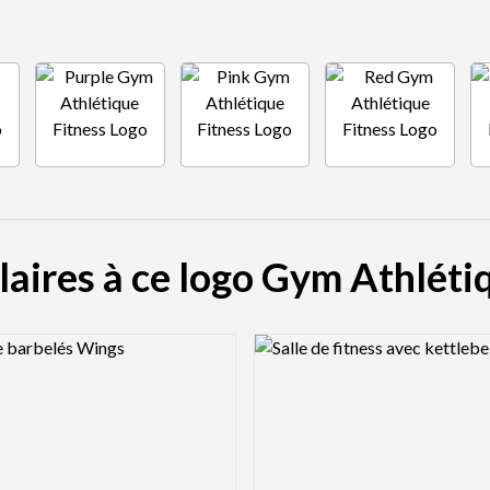
laires à ce logo Gym Athléti
view Image
Logo Preview Image