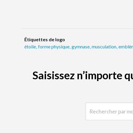
Étiquettes de logo
étoile
,
forme physique
,
gymnase
,
musculation
,
emblè
Saisissez n’importe 
Rechercher par mot-clé 