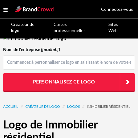
Site Logo
Connectez-vous
Open menu
Créateur de
Cartes
Sites
logo
professionnelles
Web
Logo Template Preview
Nom de l’entreprise
(facultatif)
PERSONNALISEZ CE LOGO
ACCUEIL
//
CRÉATEUR DE LOGO
//
LOGOS
//
IMMOBILIER RÉSIDENTIEL
Logo de Immobilier
résidentiel