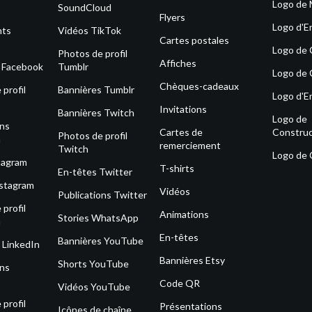
Logo de
SoundCloud
Flyers
Logo d'E
nts
Vidéos TikTok
Cartes postales
Logo de
Photos de profil
Affiches
s Facebook
Tumblr
Logo de 
Chèques-cadeaux
profil
Bannières Tumblr
Logo d'E
Invitations
Bannières Twitch
Logo de
ons
Cartes de
Construc
Photos de profil
m
remerciement
Twitch
Logo de
tagram
T-shirts
En-têtes Twitter
nstagram
Vidéos
Publications Twitter
profil
Animations
Stories WhatsApp
m
En-têtes
Bannières YouTube
 LinkedIn
Bannières Etsy
Shorts YouTube
ons
Code QR
Vidéos YouTube
profil
Présentations
Icônes de chaîne