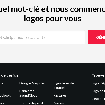
quel mot-clé et nous commenc
logos pour vous
(par ex. restaurant)
GÉN
 de design
Trouver
ons
Designs Snapchat
Signatures de
Logo d'A
courriel
Bannières
Logo de 
acebook
SoundCloud
Factures
Logo de 
res
Photos de profil
Menus