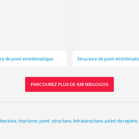
ure de pont emblématique
Structure de pont emblémati
PARCOUREZ PLUS DE 438 000 LOGOS
itecture
,
tourisme
,
pont
,
structure
,
infrastructure
,
point de repère
,