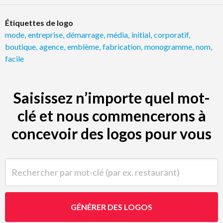
Étiquettes de logo
mode
,
entreprise
,
démarrage
,
média
,
initial
,
corporatif
,
boutique
,
agence
,
emblème
,
fabrication
,
monogramme
,
nom
,
facile
Saisissez n’importe quel mot-
clé et nous commencerons à
concevoir des logos pour vous
Rechercher par mot-clé (par ex. restaurant)
GÉNÉRER DES LOGOS