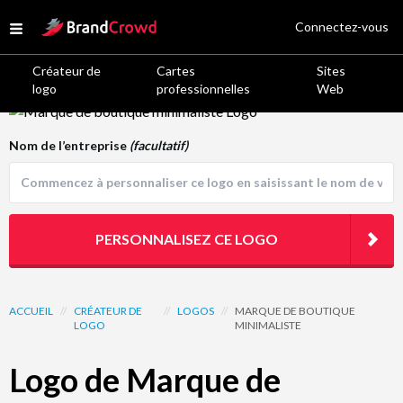
Site Logo
Connectez-vous
Open menu
Créateur de
Cartes
Sites
logo
professionnelles
Web
Logo Template Preview
Nom de l’entreprise
(facultatif)
PERSONNALISEZ CE LOGO
ACCUEIL
//
CRÉATEUR DE
//
LOGOS
//
MARQUE DE BOUTIQUE
LOGO
MINIMALISTE
Logo de Marque de