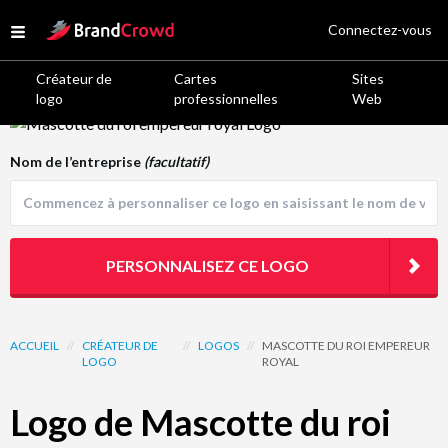
Site Logo
Connectez-vous
Open menu
Créateur de
Cartes
Sites
logo
professionnelles
Web
Logo Template Preview
Nom de l’entreprise
(facultatif)
PERSONNALISEZ CE LOGO
ACCUEIL
//
CRÉATEUR DE
//
LOGOS
//
MASCOTTE DU ROI EMPEREUR
LOGO
ROYAL
Logo de Mascotte du roi