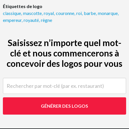
Étiquettes de logo
classique
,
mascotte
,
royal
,
couronne
,
roi
,
barbe
,
monarque
,
empereur
,
royauté
,
règne
Saisissez n’importe quel mot-
clé et nous commencerons à
concevoir des logos pour vous
Rechercher par mot-clé (par ex. restaurant)
GÉNÉRER DES LOGOS