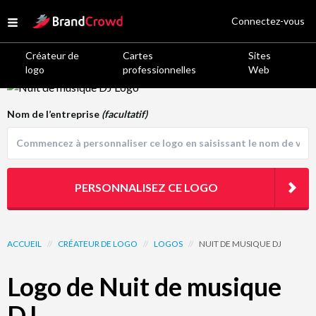
Site Logo
Connectez-vous
Open menu
Créateur de
Cartes
Sites
logo
professionnelles
Web
Logo Template Preview
Nom de l’entreprise
(facultatif)
PERSONNALISEZ CE LOGO
ACCUEIL
//
CRÉATEUR DE LOGO
//
LOGOS
//
NUIT DE MUSIQUE DJ
Logo de Nuit de musique
DJ