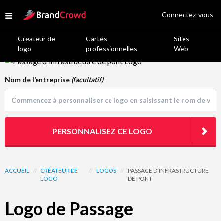
Site Logo
Connectez-vous
Open menu
Créateur de
Cartes
Sites
logo
professionnelles
Web
Logo Template Preview
Nom de l’entreprise
(facultatif)
PERSONNALISEZ CE LOGO
ACCUEIL
//
CRÉATEUR DE
//
LOGOS
//
PASSAGE D'INFRASTRUCTURE
LOGO
DE PONT
Logo de Passage