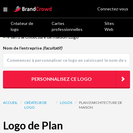
Site Logo
Connectez-vous
Open menu
Créateur de
Cartes
Sites
logo
professionnelles
Web
Logo Template Preview
Nom de l’entreprise
(facultatif)
PERSONNALISEZ CE LOGO
ACCUEIL
//
CRÉATEUR DE
//
LOGOS
//
PLAN D'ARCHITECTURE DE
LOGO
MAISON
Logo de Plan