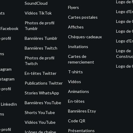
Logo de
SoundCloud
Flyers
Logo d'E
nts
Vidéos TikTok
Cartes postales
Logo de
Photos de profil
Affiches
s Facebook
Tumblr
Logo de 
Chèques-cadeaux
profil
Bannières Tumblr
Logo d'E
Invitations
Bannières Twitch
Logo de
ons
Cartes de
Construc
Photos de profil
m
remerciement
Twitch
Logo de
tagram
T-shirts
En-têtes Twitter
nstagram
Vidéos
Publications Twitter
profil
Animations
Stories WhatsApp
m
En-têtes
Bannières YouTube
 LinkedIn
Bannières Etsy
Shorts YouTube
ons
Code QR
Vidéos YouTube
profil
Présentations
Icônes de chaîne