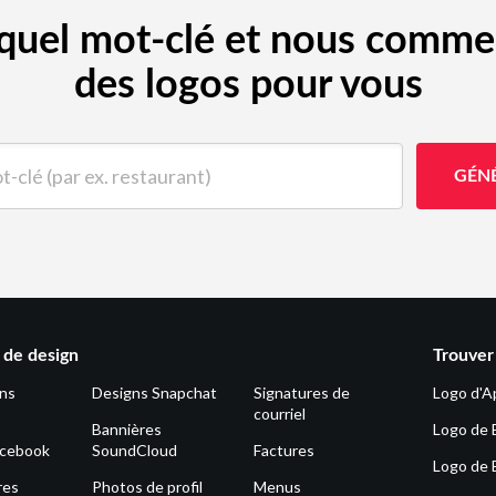
e quel mot-clé et nous comme
des logos pour vous
(par ex. restaurant)
GÉN
de design
Trouver
ons
Designs Snapchat
Signatures de
Logo d'A
courriel
Bannières
Logo de 
acebook
SoundCloud
Factures
Logo de 
res
Photos de profil
Menus