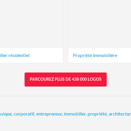
ier résidentiel
Propriété immobilière
PARCOUREZ PLUS DE 438 000 LOGOS
ssique
,
corporatif
,
entrepreneur
,
immobilier
,
propriété
,
architectu