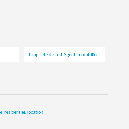
Propriété de Toit Agent Immobilier
re
,
résidentiel
,
location