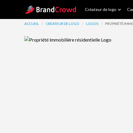
Site Logo
Créateur de logo
Car
ACCUEIL
//
CRÉATEUR DE LOGO
//
LOGOS
//
PROPRIÉTÉ IMMO