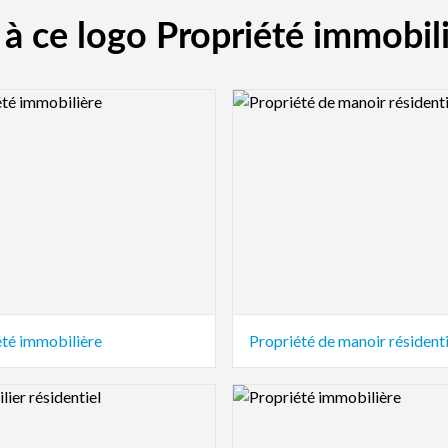
 à ce logo Propriété immobili
view Image
Logo Preview Image
été immobilière
Propriété de manoir résidenti
view Image
Logo Preview Image