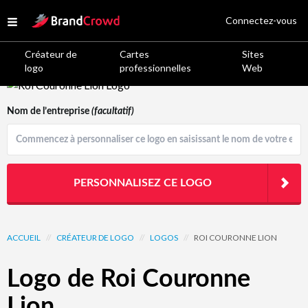
Site Logo
Connectez-vous
Open menu
Créateur de
Cartes
Sites
logo
professionnelles
Web
Logo Template Preview
Nom de l’entreprise
(facultatif)
PERSONNALISEZ CE LOGO
ACCUEIL
//
CRÉATEUR DE LOGO
//
LOGOS
//
ROI COURONNE LION
Logo de Roi Couronne
Lion