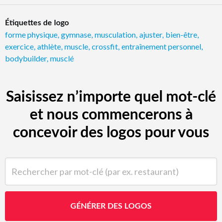
Étiquettes de logo
forme physique
,
gymnase
,
musculation
,
ajuster
,
bien-être
,
exercice
,
athlète
,
muscle
,
crossfit
,
entraînement personnel
,
bodybuilder
,
musclé
Saisissez n’importe quel mot-clé
et nous commencerons à
concevoir des logos pour vous
Rechercher par mot-clé (par ex. restaurant)
GÉNÉRER DES LOGOS