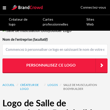
Site Logo
Connectez-vous
Open menu
Créateur de
Cartes
Sites
logo
professionnelles
Web
Logo Template Preview
Nom de l’entreprise
(facultatif)
PERSONNALISEZ CE LOGO
ACCUEIL
//
CRÉATEUR DE
//
LOGOS
//
SALLE DE MUSCULATION
LOGO
BODYBUILDER
Logo de Salle de