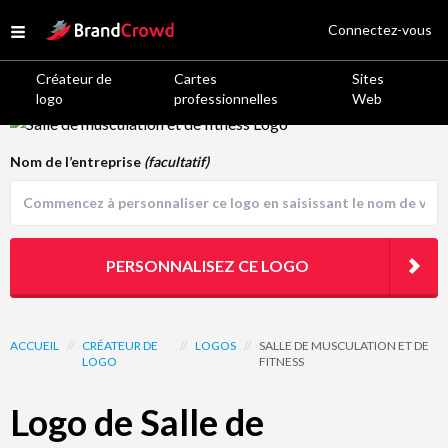
Site Logo
Connectez-vous
Open menu
Créateur de
Cartes
Sites
logo
professionnelles
Web
Logo Template Preview
Nom de l’entreprise
(facultatif)
PERSONNALISEZ CE LOGO
ACCUEIL
//
CRÉATEUR DE
//
LOGOS
//
SALLE DE MUSCULATION ET DE
LOGO
FITNESS
Logo de Salle de