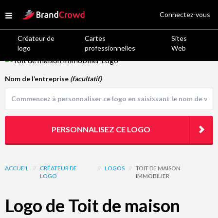
Site Logo
Connectez-vous
Open menu
Créateur de
Cartes
Sites
logo
professionnelles
Web
Logo Template Preview
Nom de l’entreprise
(facultatif)
PERSONNALISEZ CE LOGO
ACCUEIL
//
CRÉATEUR DE
//
LOGOS
//
TOIT DE MAISON
LOGO
IMMOBILIER
Logo de Toit de maison