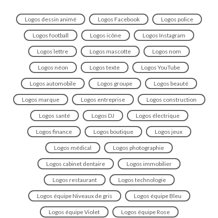
Logos dessin animé
Logos Facebook
Logos police
Logos football
Logos icône
Logos Instagram
Logos lettre
Logos mascotte
Logos nom
Logos néon
Logos texte
Logos YouTube
Logos automobile
Logos groupe
Logos beauté
Logos marque
Logos entreprise
Logos construction
Logos santé
Logos DJ
Logos électrique
Logos finance
Logos boutique
Logos jeux
Logos médical
Logos photographie
Logos cabinet dentaire
Logos immobilier
Logos restaurant
Logos technologie
Logos équipe Niveaux de gris
Logos équipe Bleu
Logos équipe Violet
Logos équipe Rose