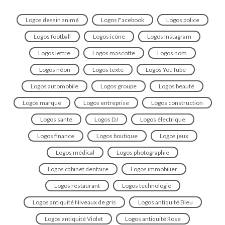
Logos dessin animé
Logos Facebook
Logos police
Logos football
Logos icône
Logos Instagram
Logos lettre
Logos mascotte
Logos nom
Logos néon
Logos texte
Logos YouTube
Logos automobile
Logos groupe
Logos beauté
Logos marque
Logos entreprise
Logos construction
Logos santé
Logos DJ
Logos électrique
Logos finance
Logos boutique
Logos jeux
Logos médical
Logos photographie
Logos cabinet dentaire
Logos immobilier
Logos restaurant
Logos technologie
Logos antiquité Niveaux de gris
Logos antiquité Bleu
Logos antiquité Violet
Logos antiquité Rose