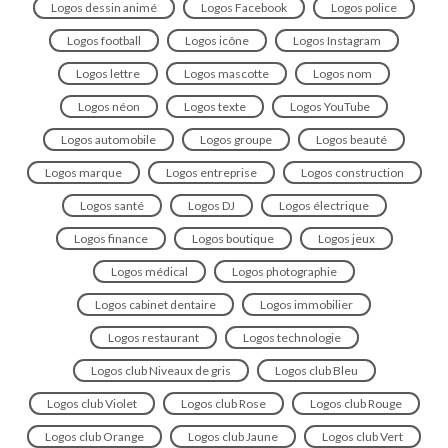
Logos dessin animé
Logos Facebook
Logos police
Logos football
Logos icône
Logos Instagram
Logos lettre
Logos mascotte
Logos nom
Logos néon
Logos texte
Logos YouTube
Logos automobile
Logos groupe
Logos beauté
Logos marque
Logos entreprise
Logos construction
Logos santé
Logos DJ
Logos électrique
Logos finance
Logos boutique
Logos jeux
Logos médical
Logos photographie
Logos cabinet dentaire
Logos immobilier
Logos restaurant
Logos technologie
Logos club Niveaux de gris
Logos club Bleu
Logos club Violet
Logos club Rose
Logos club Rouge
Logos club Orange
Logos club Jaune
Logos club Vert