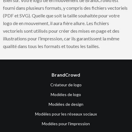
Bien sûr. Votre logo de en mouvement de BrandCrowd est
fourni dans plusieurs formats, y compris des fichiers vectoriels
(PDF et SVG). Quelle que soit la taille souhaitée pour votre
logo de en mouvement, il aura fière allure. Les fichiers
vectoriels sont utilisés pour créer des mises en page et des
illustrations pour l’impression, car ils garantissent la même
qualité dans tous les formats et toutes les tailles.
BrandCrowd
Créateur de logo
Modèles de logo
Modèles de design
Modèles pour les réseaux sociaux
Modèles pour l'impression