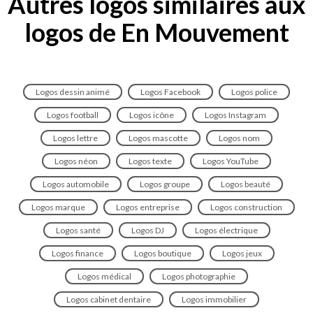
Autres logos similaires aux
logos de En Mouvement
Logos dessin animé
Logos Facebook
Logos police
Logos football
Logos icône
Logos Instagram
Logos lettre
Logos mascotte
Logos nom
Logos néon
Logos texte
Logos YouTube
Logos automobile
Logos groupe
Logos beauté
Logos marque
Logos entreprise
Logos construction
Logos santé
Logos DJ
Logos électrique
Logos finance
Logos boutique
Logos jeux
Logos médical
Logos photographie
Logos cabinet dentaire
Logos immobilier