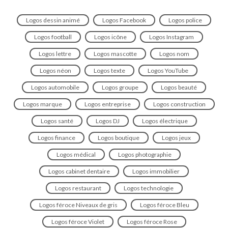
Logos dessin animé
Logos Facebook
Logos police
Logos football
Logos icône
Logos Instagram
Logos lettre
Logos mascotte
Logos nom
Logos néon
Logos texte
Logos YouTube
Logos automobile
Logos groupe
Logos beauté
Logos marque
Logos entreprise
Logos construction
Logos santé
Logos DJ
Logos électrique
Logos finance
Logos boutique
Logos jeux
Logos médical
Logos photographie
Logos cabinet dentaire
Logos immobilier
Logos restaurant
Logos technologie
Logos féroce Niveaux de gris
Logos féroce Bleu
Logos féroce Violet
Logos féroce Rose