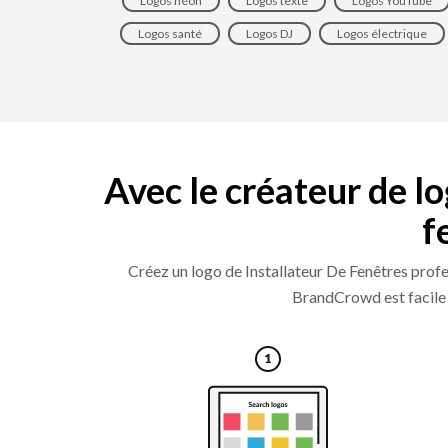
Logos néon
Logos texte
Logos YouTube
Logos santé
Logos DJ
Logos électrique
Avec le créateur de l
f
Créez un logo de Installateur De Fenêtres profe
BrandCrowd est facile à