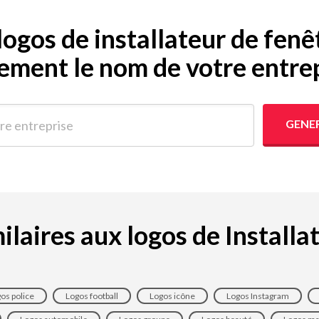
ogos de installateur de fenê
ement le nom de votre entrep
ntreprise
GENE
ilaires aux logos de Install
os police
Logos football
Logos icône
Logos Instagram