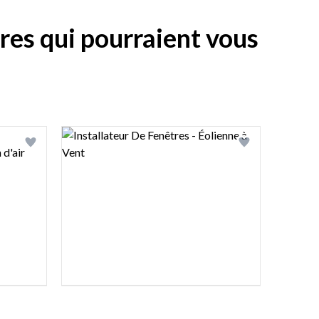
tres qui pourraient vous
Logo preview image
Add logo to shortlist
Add logo to sho