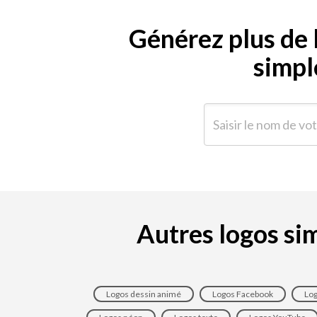
Générez plus de l
simpl
Saisir le nom de votre e
Autres logos sim
Logos dessin animé
Logos Facebook
Log