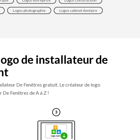
arque
Logos entreprise
Logos construction
Logos photographie
Logos cabinet dentaire
ogo de installateur de
nt
llateur De Fenêtres gratuit. Le créateur de logo
r De Fenêtres de A à Z !