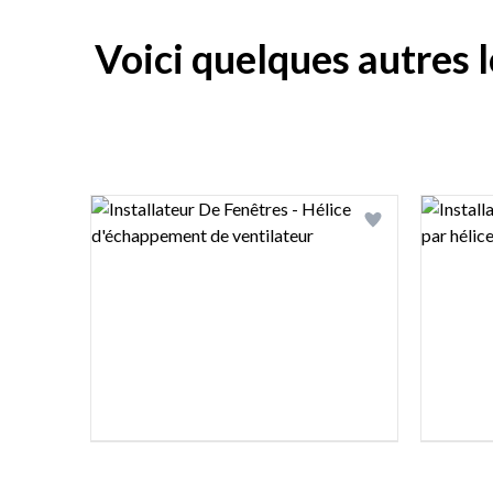
Voici quelques autres l
Logo preview image
Logo pre
Add logo to shor