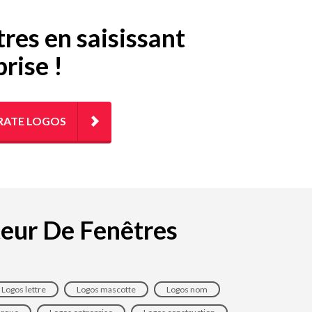
tres en saisissant
rise !
RATE LOGOS
ateur De Fenêtres
Logos lettre
Logos mascotte
Logos nom