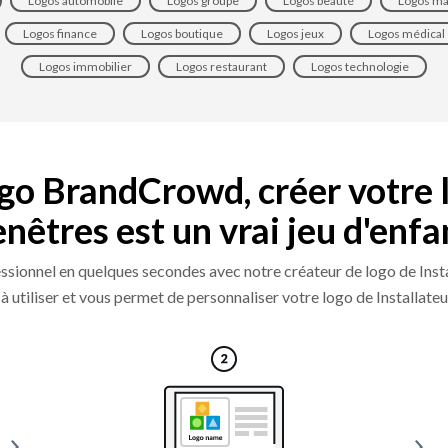
Logos automobile
Logos groupe
Logos beauté
Logos m
Logos finance
Logos boutique
Logos jeux
Logos médical
Logos immobilier
Logos restaurant
Logos technologie
ogo BrandCrowd, créer votre l
enêtres est un vrai jeu d'enfa
ssionnel en quelques secondes avec notre créateur de logo de Insta
 utiliser et vous permet de personnaliser votre logo de Installateu