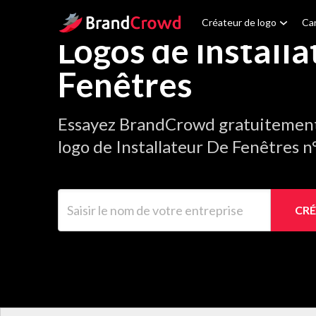
Site Logo
Créateur de logo
Car
Logos de Install
Fenêtres
Essayez BrandCrowd gratuitement 
logo de Installateur De Fenêtres n
Saisir le nom de votre entreprise
CRÉ