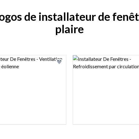
ogos de installateur de fenê
plaire
view image
Logo preview image
tlist
Add logo to shortlist