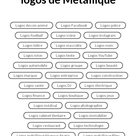
Logos dessin animé
Logos Facebook
Logos police
Logos football
Logos icône
Logos Instagram
Logos lettre
Logos mascotte
Logos nom
Logos néon
Logos texte
Logos YouTube
Logos automobile
Logos groupe
Logos beauté
Logos marque
Logos entreprise
Logos construction
Logos santé
Logos DJ
Logos électrique
Logos finance
Logos boutique
Logos jeux
Logos médical
Logos photographie
Logos cabinet dentaire
Logos immobilier
Logos restaurant
Logos technologie
Logos métallique Niveaux de gris
Logos métallique Bleu