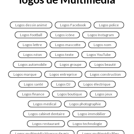
Logos dessin animé
Logos Facebook
Logos police
Logos football
Logos icône
Logos Instagram
Logos lettre
Logos mascotte
Logos nom
Logos néon
Logos texte
Logos YouTube
Logos automobile
Logos groupe
Logos beauté
Logos marque
Logos entreprise
Logos construction
Logos santé
Logos DJ
Logos électrique
Logos finance
Logos boutique
Logos jeux
Logos médical
Logos photographie
Logos cabinet dentaire
Logos immobilier
Logos restaurant
Logos technologie
Logos multimédia Niveaux de gris
Logos multimédia Bleu