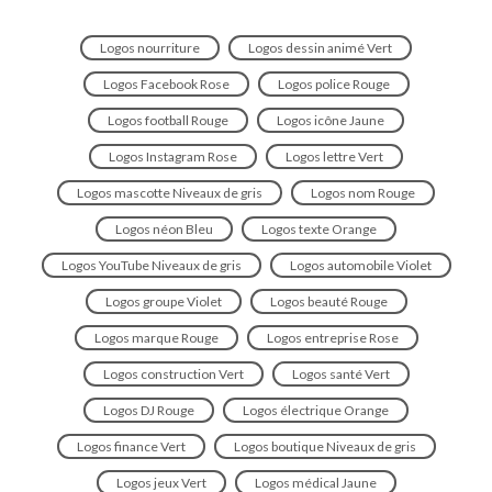
Logos nourriture
Logos dessin animé Vert
Logos Facebook Rose
Logos police Rouge
Logos football Rouge
Logos icône Jaune
Logos Instagram Rose
Logos lettre Vert
Logos mascotte Niveaux de gris
Logos nom Rouge
Logos néon Bleu
Logos texte Orange
Logos YouTube Niveaux de gris
Logos automobile Violet
Logos groupe Violet
Logos beauté Rouge
Logos marque Rouge
Logos entreprise Rose
Logos construction Vert
Logos santé Vert
Logos DJ Rouge
Logos électrique Orange
Logos finance Vert
Logos boutique Niveaux de gris
Logos jeux Vert
Logos médical Jaune