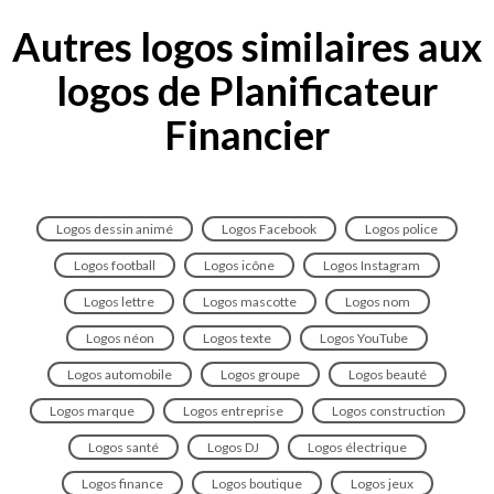
Autres logos similaires aux
logos de Planificateur
Financier
Logos dessin animé
Logos Facebook
Logos police
Logos football
Logos icône
Logos Instagram
Logos lettre
Logos mascotte
Logos nom
Logos néon
Logos texte
Logos YouTube
Logos automobile
Logos groupe
Logos beauté
Logos marque
Logos entreprise
Logos construction
Logos santé
Logos DJ
Logos électrique
Logos finance
Logos boutique
Logos jeux