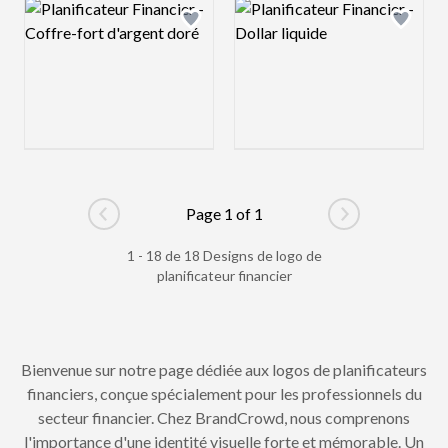
Logo preview image
Logo preview image
Add logo to shortlist
Add log
Page 1 of 1
Go to previous page
Go to next pag
1 - 18 de 18 Designs de logo de
planificateur financier
Bienvenue sur notre page dédiée aux logos de planificateurs
financiers, conçue spécialement pour les professionnels du
secteur financier. Chez BrandCrowd, nous comprenons
l'importance d'une identité visuelle forte et mémorable. Un