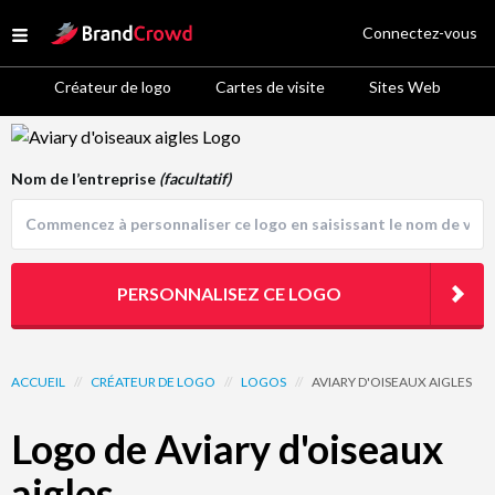
Site Logo
Connectez-vous
Open menu
Créateur de logo
Cartes de visite
Sites Web
Logo Template Preview
Nom de l’entreprise
(facultatif)
PERSONNALISEZ CE LOGO
ACCUEIL
//
CRÉATEUR DE LOGO
//
LOGOS
//
AVIARY D'OISEAUX AIGLES
Logo de Aviary d'oiseaux
aigles