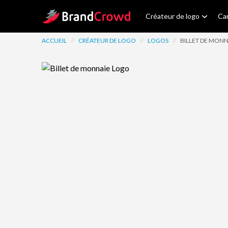
Site Logo
Créateur de logo
Car
ACCUEIL
//
CRÉATEUR DE LOGO
//
LOGOS
//
BILLET DE MONN