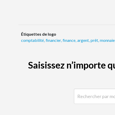
Étiquettes de logo
comptabilité
,
financier
,
finance
,
argent
,
prêt
,
monnaie
Saisissez n’importe 
Rechercher par mot-clé 