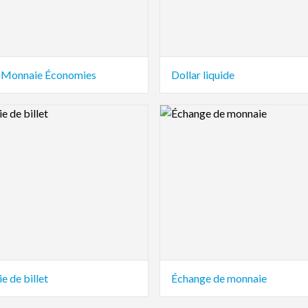
 Monnaie Économies
Dollar liquide
view Image
Logo Preview Image
 de billet
Échange de monnaie