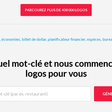
PARCOUREZ PLUS DE 438 000 LOGOS
,
économies
,
billet de dollar
,
planificateur financier
,
espèces
,
burea
quel mot-clé et nous commenc
logos pour vous
(par ex. restaurant)
GÉN