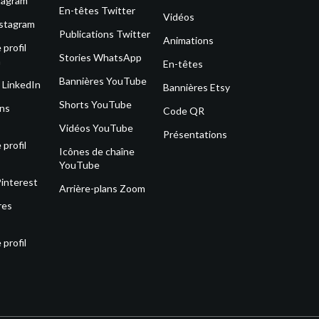
tagram
En-têtes Twitter
Vidéos
nstagram
Publications Twitter
Animations
profil
Stories WhatsApp
m
En-têtes
Bannières YouTube
 LinkedIn
Bannières Etsy
Shorts YouTube
ons
Code QR
Vidéos YouTube
Présentations
profil
Icônes de chaîne
YouTube
Pinterest
Arrière-plans Zoom
res
profil