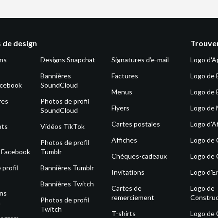
 de design
Trouver
ons
Designs Snapchat
Signatures d’e-mail
Logo d'A
Bannières
Factures
Logo de 
acebook
SoundCloud
Menus
Logo de 
res
Photos de profil
Flyers
Logo de
SoundCloud
Cartes postales
Logo d'Af
nts
Vidéos TikTok
Affiches
Logo de
Photos de profil
s Facebook
Tumblr
Chèques-cadeaux
Logo de 
profil
Bannières Tumblr
Invitations
Logo d'E
Bannières Twitch
Cartes de
Logo de
ons
remerciement
Construc
Photos de profil
m
Twitch
T-shirts
Logo de