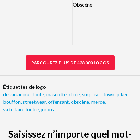
PARCOUREZ PLUS DE 438 000 LOGOS
Étiquettes de logo
dessin animé
,
boîte
,
mascotte
,
drôle
,
surprise
,
clown
,
joker
,
bouffon
,
streetwear
,
offensant
,
obscène
,
merde
,
va te faire foutre
,
jurons
Saisissez n’importe quel mot-