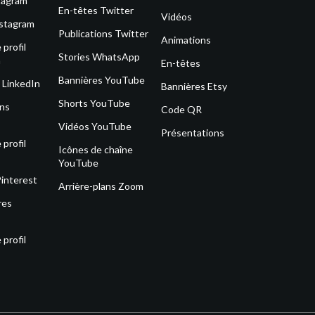
tagram
En-têtes Twitter
Vidéos
nstagram
Publications Twitter
Animations
profil
Stories WhatsApp
m
En-têtes
Bannières YouTube
 LinkedIn
Bannières Etsy
Shorts YouTube
ons
Code QR
Vidéos YouTube
Présentations
profil
Icônes de chaîne
YouTube
Pinterest
Arrière-plans Zoom
res
profil