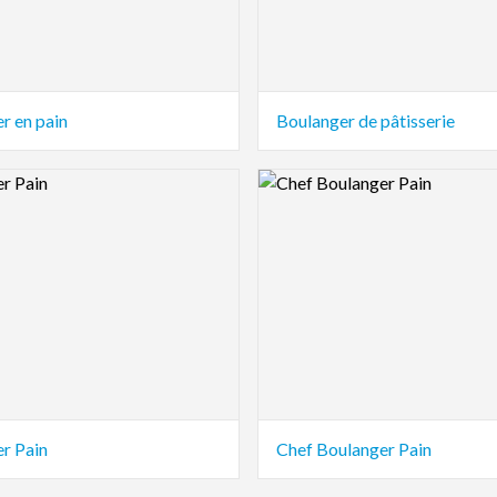
er en pain
Boulanger de pâtisserie
view Image
Logo Preview Image
er Pain
Chef Boulanger Pain