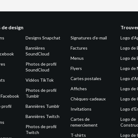
 de design
Trouver
ons
Designs Snapchat
Signatures d’e-mail
Logo d'A
Bannières
Factures
Logo de 
acebook
SoundCloud
Menus
Logo de 
res
Photos de profil
Flyers
Logo de
SoundCloud
Cartes postales
Logo d'Af
nts
Vidéos TikTok
Affiches
Logo de
Photos de profil
s Facebook
Tumblr
Chèques-cadeaux
Logo de 
profil
Bannières Tumblr
Invitations
Logo d'E
Bannières Twitch
Cartes de
Logo de
ons
remerciement
Construc
Photos de profil
m
Twitch
T-shirts
Logo de