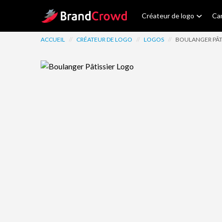
Site Logo
Créateur de logo
Car
ACCUEIL
//
CRÉATEUR DE LOGO
//
LOGOS
//
BOULANGER PÂTI