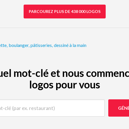
PARCOUREZ PLUS DE 438 000 LOGOS
tte
,
boulanger
,
pâtisseries
,
dessiné à la main
quel mot-clé et nous commenc
logos pour vous
(par ex. restaurant)
GÉN