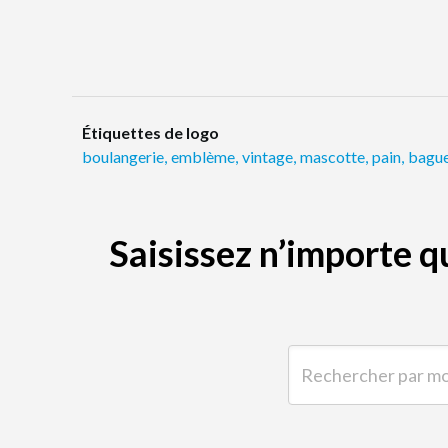
Étiquettes de logo
boulangerie
,
emblème
,
vintage
,
mascotte
,
pain
,
bague
Saisissez n’importe 
Rechercher par mot-clé 