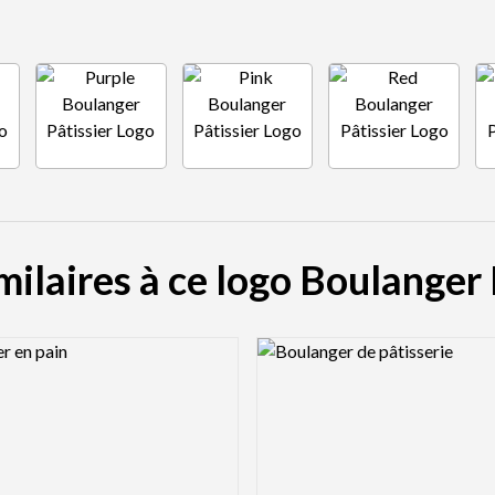
milaires à ce logo Boulanger 
view Image
Logo Preview Image