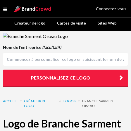
Site Logo
Connectez-vous
Open menu
Créateur de logo
Cartes de visite
Sites Web
Logo Template Preview
Nom de l’entreprise
(facultatif)
PERSONNALISEZ CE LOGO
ACCUEIL
//
CRÉATEUR DE
//
LOGOS
//
BRANCHE SARMENT
LOGO
OISEAU
Logo de Branche Sarment