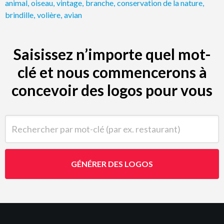
animal
,
oiseau
,
vintage
,
branche
,
conservation de la nature
,
brindille
,
volière
,
avian
Saisissez n’importe quel mot-
clé et nous commencerons à
concevoir des logos pour vous
Rechercher par mot-clé (par ex. restaurant)
GÉNÉRER DES LOGOS