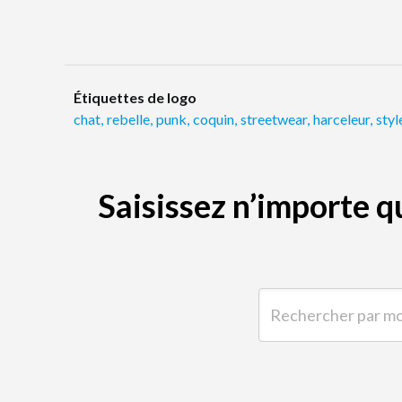
Étiquettes de logo
chat
,
rebelle
,
punk
,
coquin
,
streetwear
,
harceleur
,
styl
Saisissez n’importe 
Rechercher par mot-clé 