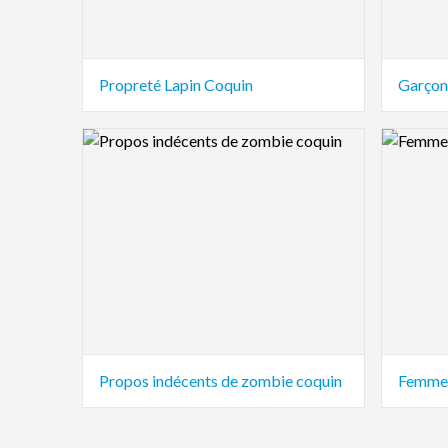
Propreté Lapin Coquin
Garçon
Logo Preview Image
Logo Pre
Propos indécents de zombie coquin
Femme 