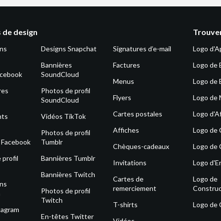
 de design
Trouver
ons
Designs Snapchat
Signatures d’e-mail
Logo d'A
Bannières
Factures
Logo de 
acebook
SoundCloud
Menus
Logo de 
res
Photos de profil
Flyers
Logo de
SoundCloud
Cartes postales
Logo d'Af
nts
Vidéos TikTok
Affiches
Logo de
Photos de profil
s Facebook
Tumblr
Chèques-cadeaux
Logo de 
profil
Bannières Tumblr
Invitations
Logo d'E
Bannières Twitch
Cartes de
Logo de
ons
remerciement
Construc
Photos de profil
m
Twitch
T-shirts
Logo de
tagram
En-têtes Twitter
Vidéos