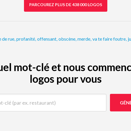
PARCOUREZ PLUS DE 438 000 LOGOS
e de rue
,
profanité
,
offensant
,
obscène
,
merde
,
va te faire foutre
,
j
quel mot-clé et nous commenc
logos pour vous
(par ex. restaurant)
GÉN