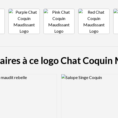
laires à ce logo Chat Coquin
view Image
Logo Preview Image