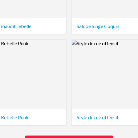
 maudit rebelle
Salope Singe Coquin
view Image
Logo Preview Image
Rebelle Punk
Style de rue offensif