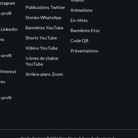
nstagram
Publications Twitter
Animations
profil
Stories WhatsApp
m
En-têtes
Bannières YouTube
 LinkedIn
Bannières Etsy
Shorts YouTube
ons
Code QR
Vidéos YouTube
Présentations
profil
Icônes de chaîne
YouTube
Pinterest
Arrière-plans Zoom
res
profil