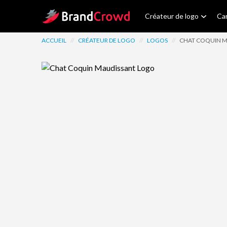
Site Logo
Créateur de logo
Car
ACCUEIL
//
CRÉATEUR DE LOGO
//
LOGOS
//
CHAT COQUIN M