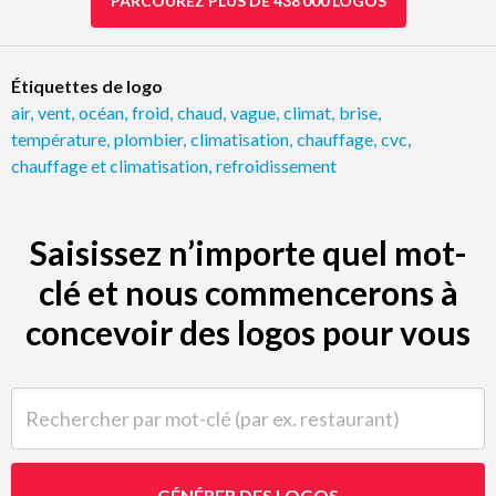
PARCOUREZ PLUS DE 438 000 LOGOS
Étiquettes de logo
air
,
vent
,
océan
,
froid
,
chaud
,
vague
,
climat
,
brise
,
température
,
plombier
,
climatisation
,
chauffage
,
cvc
,
chauffage et climatisation
,
refroidissement
Saisissez n’importe quel mot-
clé et nous commencerons à
concevoir des logos pour vous
Rechercher par mot-clé (par ex. restaurant)
GÉNÉRER DES LOGOS