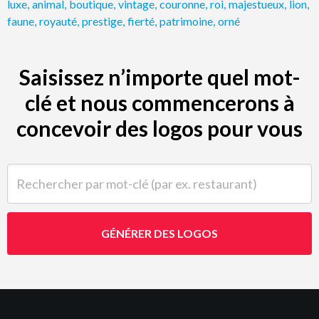
luxe
,
animal
,
boutique
,
vintage
,
couronne
,
roi
,
majestueux
,
lion
,
faune
,
royauté
,
prestige
,
fierté
,
patrimoine
,
orné
Saisissez n’importe quel mot-
clé et nous commencerons à
concevoir des logos pour vous
Rechercher par mot-clé (par ex. restaurant)
GÉNÉRER DES LOGOS