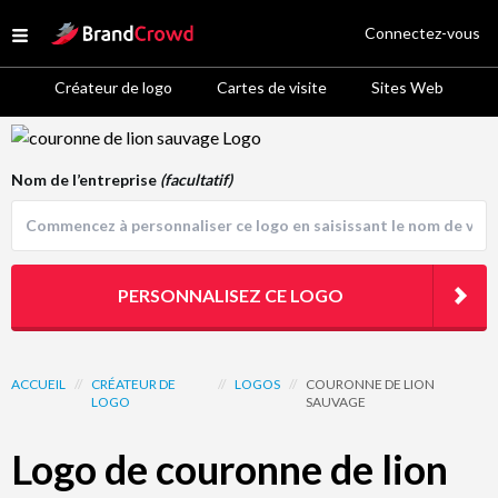
Site Logo
Connectez-vous
Open menu
Créateur de logo
Cartes de visite
Sites Web
Logo Template Preview
Nom de l’entreprise
(facultatif)
PERSONNALISEZ CE LOGO
ACCUEIL
//
CRÉATEUR DE
//
LOGOS
//
COURONNE DE LION
LOGO
SAUVAGE
Logo de couronne de lion